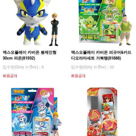
엑스오플레이 카비온 봉제인형
엑스오플레이 카비온 피규어&카드
30cm 피온(81932)
디오라마세트 거북탱(81888)
입수량(Qnty in Box) : 6
입수량(Qnty in Box) : 32
회원공개
회원공개