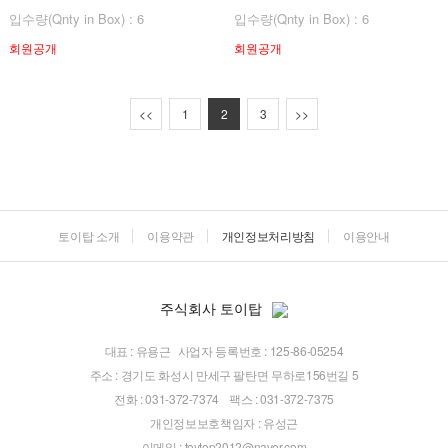
입수량(Qnty in Box) : 6
입수량(Qnty in Box) : 6
회원공개
회원공개
<<
1
2
3
>>
토이탑 소개
이용약관
개인정보처리방침
이용안내
주식회사 토이탑
대표 : 유용근
사업자 등록번호 : 125-86-05254
주소 : 경기도 화성시 만세구 팔탄면 무하로156번길 5
전화 : 031-372-7374
팩스 : 031-372-7375
개인정보보호책임자 : 유성근
이메일 :
toytop2012@naver.com