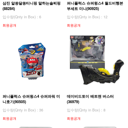
삼진 알쏭달쏭티니핑 말하는솔찌핑
퍼니플럭스 슈퍼윙스4 월드비행본
(88284)
부세트 미니(90925)
입수량(Qnty in Box) : 6
입수량(Qnty in Box) : 12
회원공개
회원공개
퍼니플럭스 슈퍼윙스4 슈퍼파워 미
데이비드토이 배트맨 버스터
니호기(90505)
(36979)
입수량(Qnty in Box) : 36
입수량(Qnty in Box) : 8
회원공개
회원공개