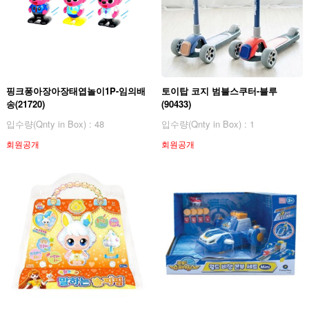
핑크퐁아장아장태엽놀이1P-임의배
토이탑 코지 범블스쿠터-블루
송(21720)
(90433)
입수량(Qnty in Box) : 48
입수량(Qnty in Box) : 1
회원공개
회원공개