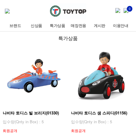
0
브랜드
신상품
특가상품
매장전용
게시판
이용안내
특가상품
나비타 토디스 빌 브리지(01330)
나비타 토디스 샘 스피디(01156)
입수량(Qnty in Box) : 5
입수량(Qnty in Box) : 5
회원공개
회원공개