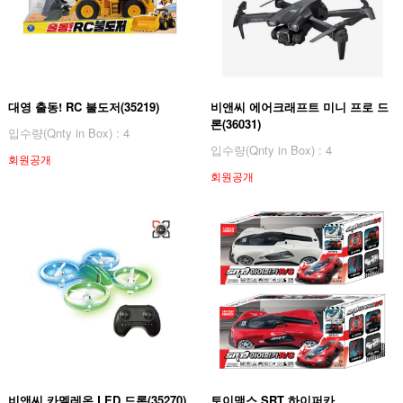
대영 출동! RC 불도저(35219)
비앤씨 에어크래프트 미니 프로 드
론(36031)
입수량(Qnty in Box) : 4
입수량(Qnty in Box) : 4
회원공개
회원공개
비앤씨 카멜레온 LED 드론(35270)
토이맥스 SRT 하이퍼카