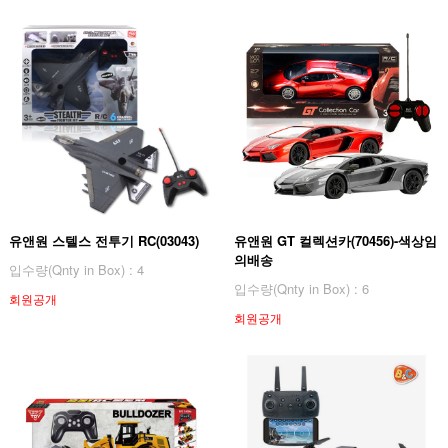
유앤원 스텔스 전투기 RC(03043)
유앤원 GT 컬렉션카(70456)-색상임
의배송
입수량(Qnty in Box) : 4
입수량(Qnty in Box) : 6
회원공개
회원공개