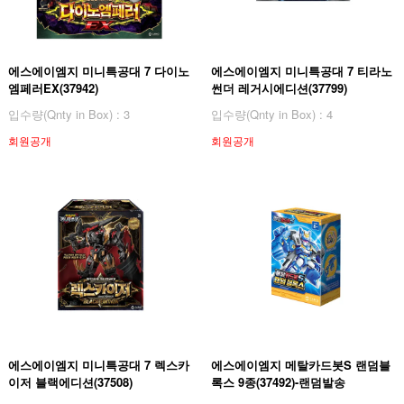
에스에이엠지 미니특공대 7 다이노
에스에이엠지 미니특공대 7 티라노
엠페러EX(37942)
썬더 레거시에디션(37799)
입수량(Qnty in Box) : 3
입수량(Qnty in Box) : 4
회원공개
회원공개
에스에이엠지 미니특공대 7 렉스카
에스에이엠지 메탈카드봇S 랜덤블
이저 블랙에디션(37508)
록스 9종(37492)-랜덤발송