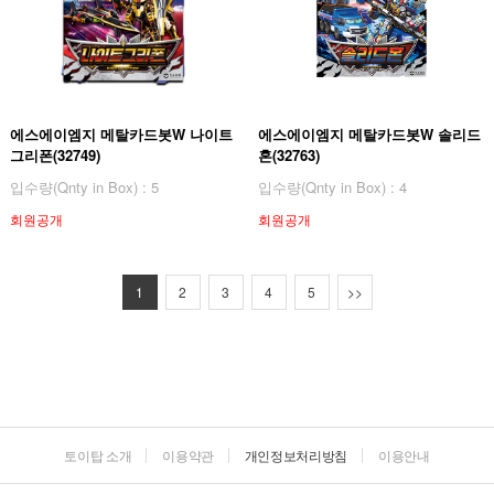
에스에이엠지 메탈카드봇W 나이트
에스에이엠지 메탈카드봇W 솔리드
그리폰(32749)
혼(32763)
입수량(Qnty in Box) : 5
입수량(Qnty in Box) : 4
회원공개
회원공개
1
2
3
4
5
>>
토이탑 소개
이용약관
개인정보처리방침
이용안내