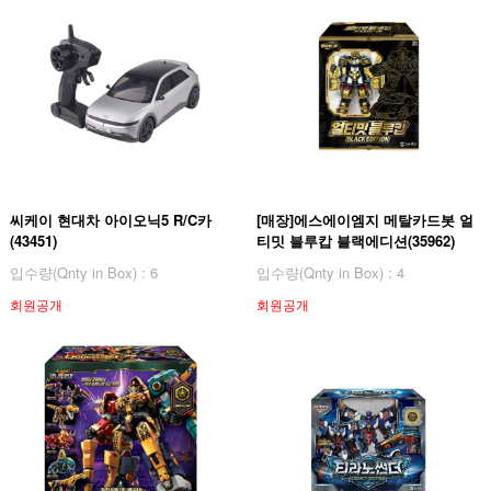
씨케이 현대차 아이오닉5 R/C카
[매장]에스에이엠지 메탈카드봇 얼
(43451)
티밋 블루캅 블랙에디션(35962)
입수량(Qnty in Box) : 6
입수량(Qnty in Box) : 4
회원공개
회원공개