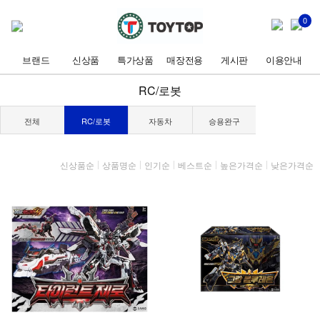
0
브랜드
신상품
특가상품
매장전용
게시판
이용안내
RC/로봇
전체
RC/로봇
자동차
승용완구
신상품순
상품명순
인기순
베스트순
높은가격순
낮은가격순