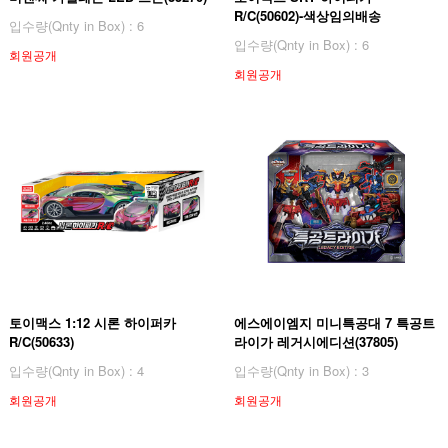
R/C(50602)-색상임의배송
입수량(Qnty in Box) : 6
입수량(Qnty in Box) : 6
회원공개
회원공개
토이맥스 1:12 시론 하이퍼카
에스에이엠지 미니특공대 7 특공트
R/C(50633)
라이가 레거시에디션(37805)
입수량(Qnty in Box) : 4
입수량(Qnty in Box) : 3
회원공개
회원공개