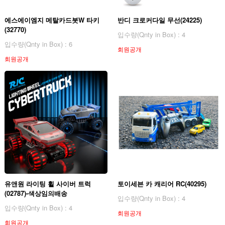
에스에이엠지 메탈카드봇W 타키
반디 크로커다일 무선(24225)
(32770)
입수량(Qnty in Box) : 4
입수량(Qnty in Box) : 6
회원공개
회원공개
유앤원 라이팅 휠 사이버 트럭
토이세븐 카 캐리어 RC(40295)
(02787)-색상임의배송
입수량(Qnty in Box) : 4
입수량(Qnty in Box) : 4
회원공개
회원공개