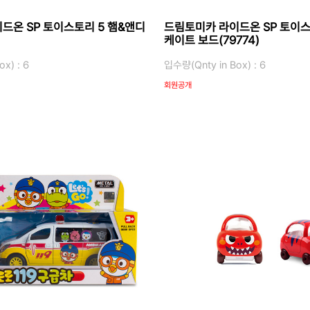
드온 SP 토이스토리 5 햄&앤디
드림토미카 라이드온 SP 토이스
)
케이트 보드(79774)
x) : 6
입수량(Qnty in Box) : 6
회원공개