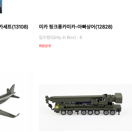
세트(13108)
미카 핑크퐁카미카-아빠상어(12828)
입수량(Qnty in Box) : 6
회원공개