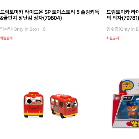
드림토미카 라이드온 SP 토이스토리 5 슬링키독
드림토미카 라이
&골판지 장난감 상자(79804)
의 의자(79781
입수량(Qnty in Box) : 6
입수량(Qnty in Bo
회원공개
회원공개