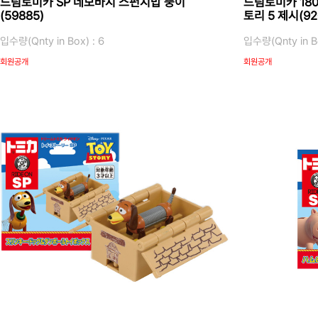
드림토미카 SP 네모바지 스펀지밥 뚱이
드림토미카 18
(59885)
토리 5 제시(92
입수량(Qnty in Box) : 6
입수량(Qnty in Bo
회원공개
회원공개