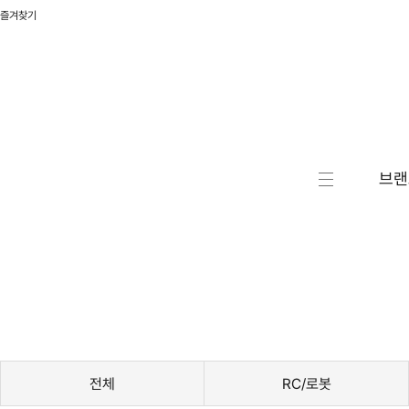
즐겨찾기
브랜
캐릭터
액션/
RC/로
자동차
승용완
전체
RC/로봇