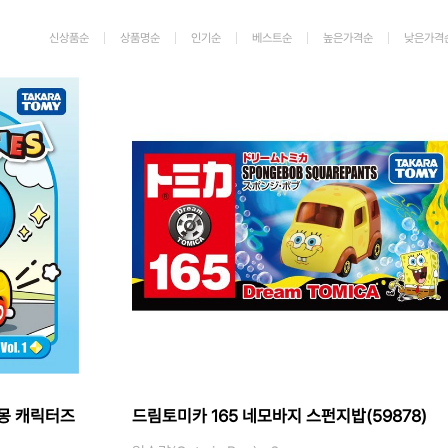
가격 변동
신상품순
상품명순
인기순
베스트순
높은가격순
낮은가격
상품 자료실
몽 캐릭터즈
드림토미카 165 네모바지 스펀지밥(59878)