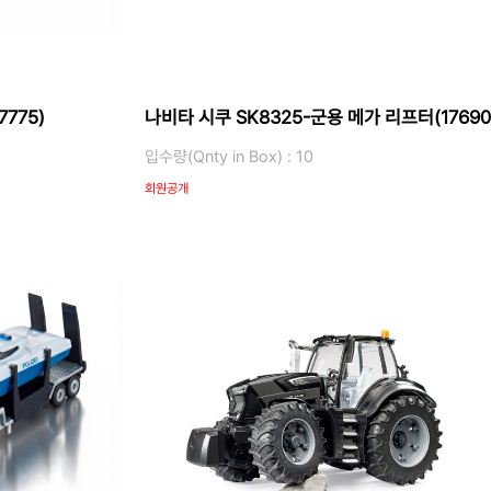
775)
나비타 시쿠 SK8325-군용 메가 리프터(17690
입수량(Qnty in Box) : 10
회원공개