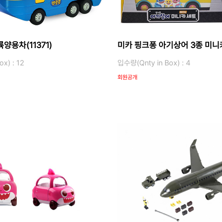
양용차(11371)
미카 핑크퐁 아기상어 3종 미니카
x) : 12
입수량(Qnty in Box) : 4
회원공개