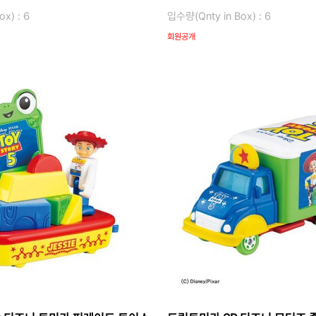
x) : 6
입수량(Qnty in Box) : 6
회원공개