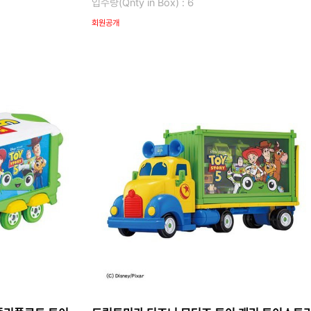
입수량(Qnty in Box) : 6
회원공개