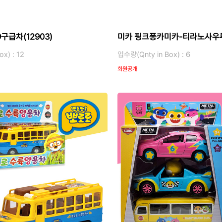
구급차(12903)
미카 핑크퐁카미카-티라노사우루스
x) : 12
입수량(Qnty in Box) : 6
회원공개