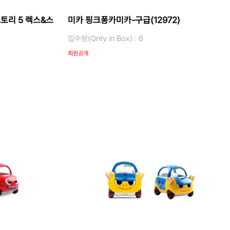
토리 5 렉스&스
미카 핑크퐁카미카-구급(12972)
입수량(Qnty in Box) : 6
회원공개