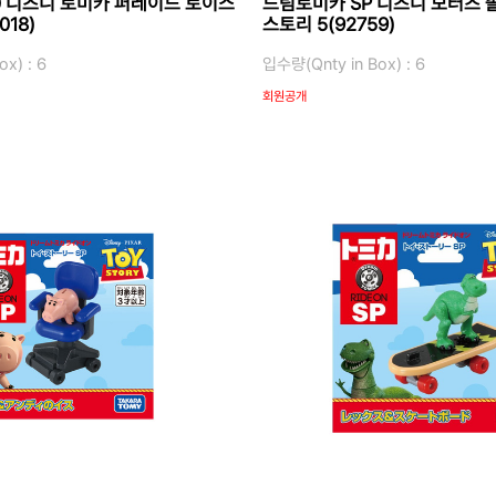
0 디즈니 토미카 퍼레이드 토이스
드림토미카 SP 디즈니 모터즈 
018)
스토리 5(92759)
x) : 6
입수량(Qnty in Box) : 6
회원공개