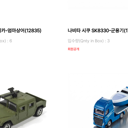
카-엄마상어(12835)
나비타 시쿠 SK8330-군용기(17
x) : 6
입수량(Qnty in Box) : 3
회원공개