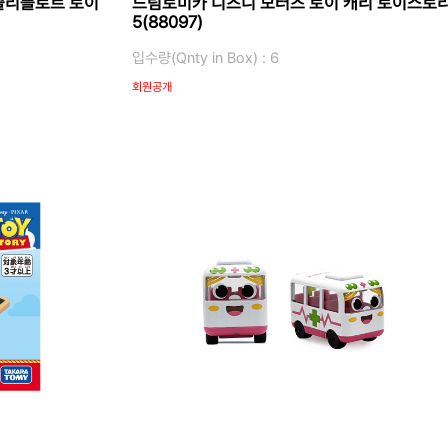
졸리플로트 토이
드림토미카 디즈니 모터즈 토이 캐리 토이스토
5(88097)
입수량(Qnty in Box) : 6
회원공개