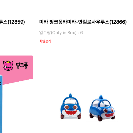
(12859)
미카 핑크퐁카미카-안킬로사우루스(12866)
입수량(Qnty in Box) : 6
회원공개