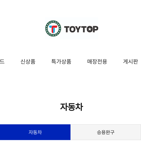
드
신상품
특가상품
매장전용
게시판
조종
교육/놀이
시즌/팬시잡화
매장전용
봇
블럭/레고
팬시
자동차
보드/퍼즐
잡화
구
도서/문구
시즌[여름]
자동차
승용완구
놀이
시즌[겨울]