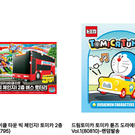
클 타운 빅 체인지! 토미카 2층
드림토미카 토미카 튠즈 도라에
795)
Vol.1(80810)-랜덤발송