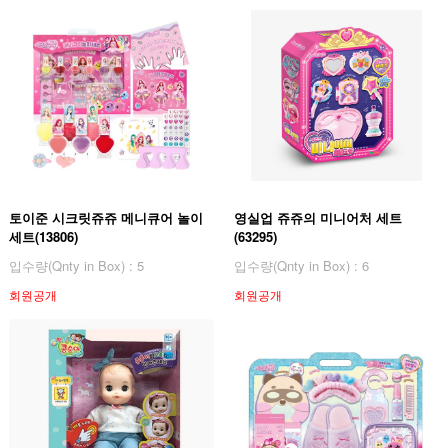
토이준 시크릿쥬쥬 메니큐어 놀이
영실업 쥬쥬의 미니어처 세트
세트(13806)
(63295)
입수량(Qnty in Box) : 5
입수량(Qnty in Box) : 6
회원공개
회원공개