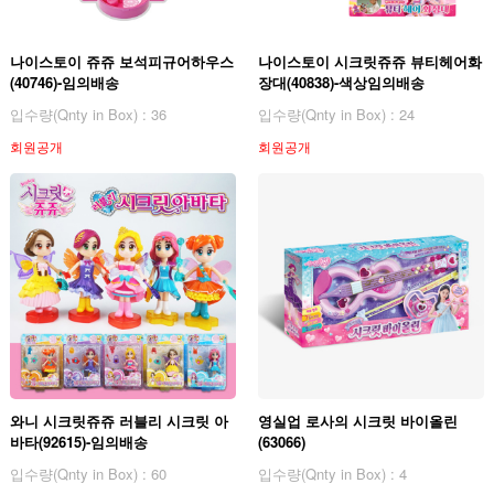
나이스토이 쥬쥬 보석피규어하우스
나이스토이 시크릿쥬쥬 뷰티헤어화
(40746)-임의배송
장대(40838)-색상임의배송
입수량(Qnty in Box) : 36
입수량(Qnty in Box) : 24
회원공개
회원공개
와니 시크릿쥬쥬 러블리 시크릿 아
영실업 로사의 시크릿 바이올린
바타(92615)-임의배송
(63066)
입수량(Qnty in Box) : 60
입수량(Qnty in Box) : 4