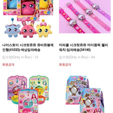
나이스토이 시크릿쥬쥬 쥬비쥬봉제
미라클 시크릿쥬쥬 마이원픽 젤리
인형(41033)-색상임의배송
워치-임의배송(34140)
입수량(Qnty in Box) : 12
입수량(Qnty in Box) : 64
회원공개
회원공개