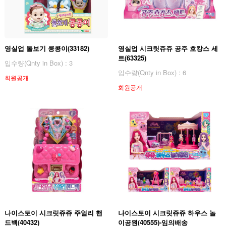
영실업 돌보기 콩콩이(33182)
영실업 시크릿쥬쥬 공주 호캉스 세
트(63325)
입수량(Qnty in Box) : 3
입수량(Qnty in Box) : 6
회원공개
회원공개
나이스토이 시크릿쥬쥬 주얼리 핸
나이스토이 시크릿쥬쥬 하우스 놀
드백(40432)
이공원(40555)-임의배송