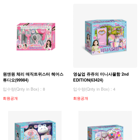
원앤원 체리 매직트위스터 헤어스
영실업 쥬쥬의 미니사물함 2nd
튜디오(99984)
EDITION(63424)
입수량(Qnty in Box) : 8
입수량(Qnty in Box) : 4
회원공개
회원공개