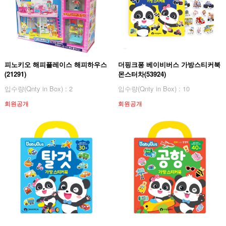
피노키오 해피플레이스 해피하우스
더핑크퐁 베이비버스 가방스티커북
(21291)
몬스터차(53924)
입수량(Qnty in Box) : 2
입수량(Qnty in Box) : 10
회원공개
회원공개