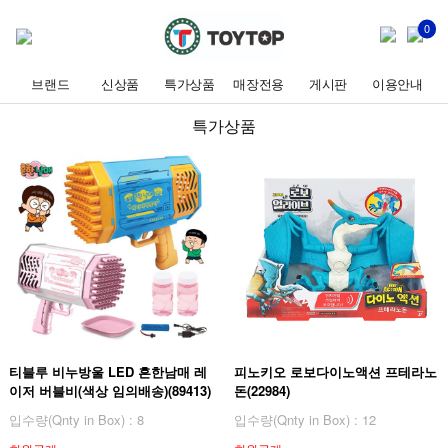
0
브랜드
신상품
특가상품
매장전용
게시판
이용안내
특가상품
티블루 비누방울 LED 흔한남매 레
피노키오 로보다이노액션 프테라노
이저 버블비(색상 임의배송)(89413)
돈(22984)
입수량(Qnty in Box) : 8
입수량(Qnty in Box) : 12