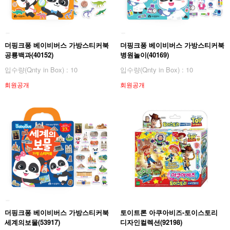
더핑크퐁 베이비버스 가방스티커북
더핑크퐁 베이비버스 가방스티커북
공룡백과(40152)
병원놀이(40169)
입수량(Qnty in Box) : 10
입수량(Qnty in Box) : 10
회원공개
회원공개
더핑크퐁 베이비버스 가방스티커북
토이트론 아쿠아비즈-토이스토리
세계의보물(53917)
디자인컬렉션(92198)