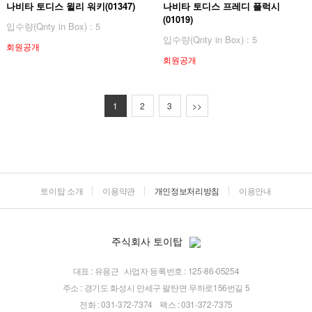
나비타 토디스 윌리 워키(01347)
나비타 토디스 프레디 플럭시
(01019)
입수량(Qnty in Box) : 5
입수량(Qnty in Box) : 5
회원공개
회원공개
1
2
3
>>
토이탑 소개
이용약관
개인정보처리방침
이용안내
주식회사 토이탑
대표 : 유용근
사업자 등록번호 : 125-86-05254
주소 : 경기도 화성시 만세구 팔탄면 무하로156번길 5
전화 : 031-372-7374
팩스 : 031-372-7375