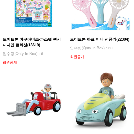
토이트론 아쿠아비즈-파스텔 팬시
토이트론 하프 미니 선풍기(22304)
디자인 컬렉션(13619)
입수량(Qnty in Box) : 60
입수량(Qnty in Box) : 6
회원공개
회원공개