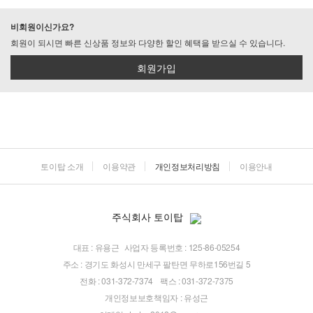
비회원이신가요?
회원이 되시면 빠른 신상품 정보와 다양한 할인 혜택을 받으실 수 있습니다.
회원가입
토이탑 소개
이용약관
개인정보처리방침
이용안내
주식회사 토이탑
대표 : 유용근
사업자 등록번호 : 125-86-05254
주소 : 경기도 화성시 만세구 팔탄면 무하로156번길 5
전화 : 031-372-7374
팩스 : 031-372-7375
개인정보보호책임자 : 유성근