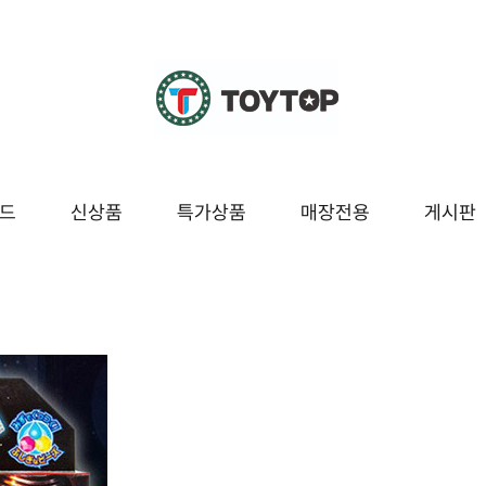
드
신상품
특가상품
매장전용
게시판
조종
교육/놀이
시즌/팬시잡화
매장전용
봇
블럭/레고
팬시
보드/퍼즐
잡화
구
도서/문구
시즌[여름]
놀이
시즌[겨울]