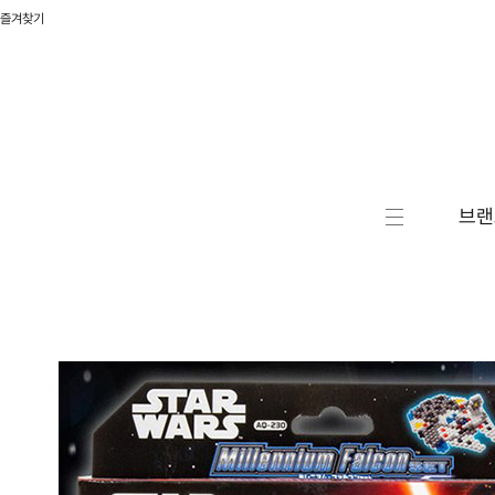
즐겨찾기
브랜
캐릭터
액션/
RC/로
자동차
승용완