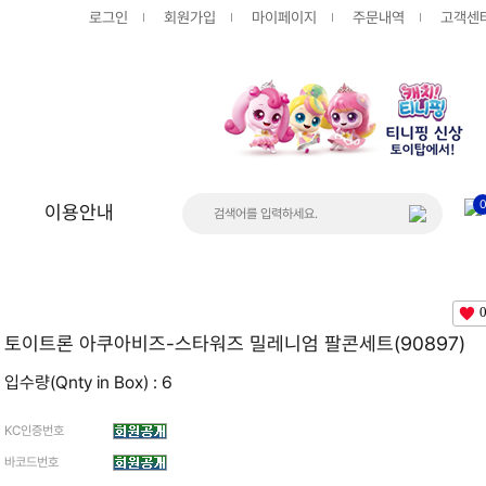
로그인
회원가입
마이페이지
주문내역
고객센
이용안내
상품
게시판
공지사항
토이트론 아쿠아비즈-스타워즈 밀레니엄 팔콘세트(90897)
FAQ
입수량(Qnty in Box) : 6
Q&A
KC인증번호
바코드번호
입고/품절