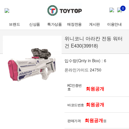
0
브랜드
신상품
특가상품
매장전용
게시판
이용안내
위니코니 아라칸 전동 워터
건 E430(39918)
입수량(Qnty in Box) : 6
온라인가이드 24750
KC인증번
회원공개
호
회원공개
바코드번호
회원공개
판매가격
원