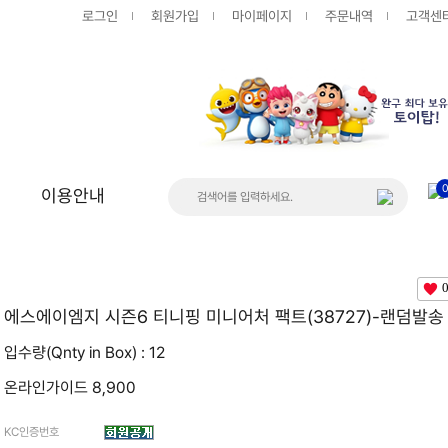
로그인
회원가입
마이페이지
주문내역
고객센
이용안내
상품
게시판
공지사항
에스에이엠지 시즌6 티니핑 미니어처 팩트(38727)-랜덤발송
FAQ
입수량(Qnty in Box) : 12
온라인가이드 8,900
Q&A
KC인증번호
입고/품절