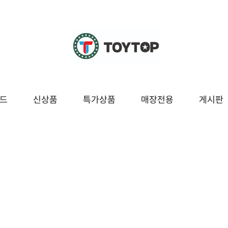
드
신상품
특가상품
매장전용
게시판
조종
교육/놀이
시즌/팬시잡화
매장전용
봇
블럭/레고
팬시
보드/퍼즐
잡화
구
도서/문구
시즌[여름]
놀이
시즌[겨울]