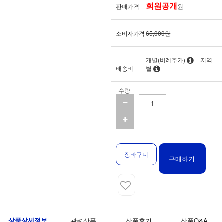
회원공개
판매가격
원
소비자가격
65,000원
개별(비례추가)
지역
배송비
별
수량
장바구니
구매하기
상품상세정보
관련상품
상품후기
상품Q&A