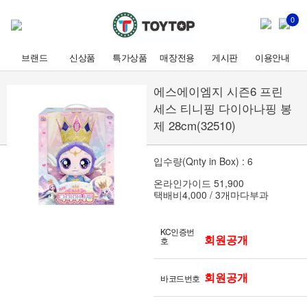
0
브랜드
신상품
특가상품
매장전용
게시판
이용안내
에스에이엠지 시즌6 프린
세스 티니핑 다이아나핑 봉
제 28cm(32510)
입수량(Qnty in Box) : 6
온라인가이드 51,900
택배비4,000 / 3개마다부과
KC인증번
회원공개
호
회원공개
바코드번호