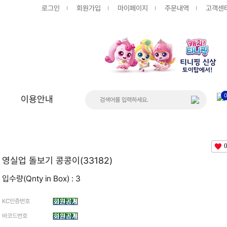
로그인
회원가입
마이페이지
주문내역
고객센
이용안내
상품
게시판
공지사항
영실업 돌보기 콩콩이(33182)
FAQ
입수량(Qnty in Box) : 3
Q&A
KC인증번호
바코드번호
입고/품절