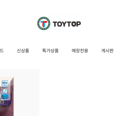
드
신상품
특가상품
매장전용
게시판
조종
교육/놀이
시즌/팬시잡화
매장전용
봇
블럭/레고
팬시
보드/퍼즐
잡화
구
도서/문구
시즌[여름]
놀이
시즌[겨울]