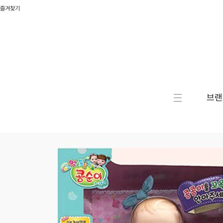
즐겨찾기
브랜
캐릭터
액션/
RC/로
자동차
승용완