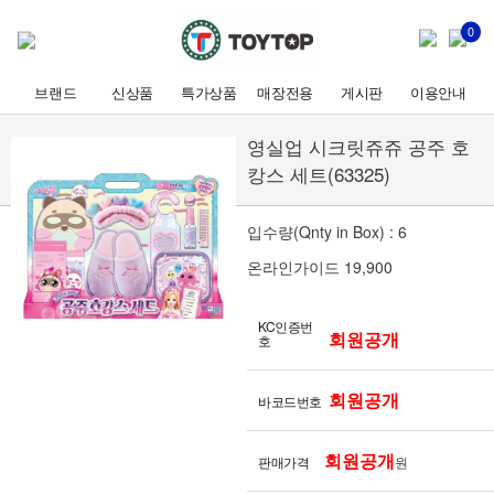
0
브랜드
신상품
특가상품
매장전용
게시판
이용안내
영실업 시크릿쥬쥬 공주 호
캉스 세트(63325)
입수량(Qnty in Box) : 6
온라인가이드 19,900
KC인증번
회원공개
호
회원공개
바코드번호
회원공개
판매가격
원