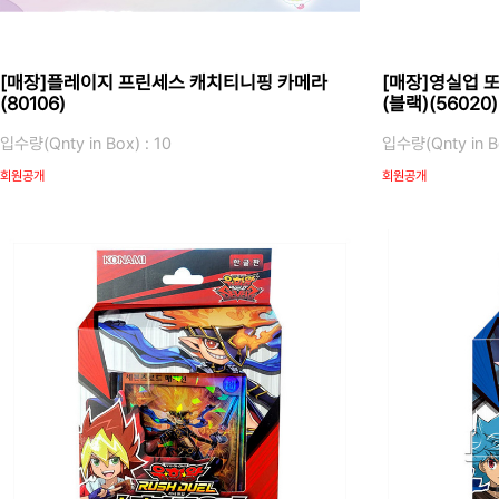
[매장]플레이지 프린세스 캐치티니핑 카메라
[매장]영실업 
(80106)
(블랙)(56020)
입수량(Qnty in Box) : 10
입수량(Qnty in Bo
회원공개
회원공개