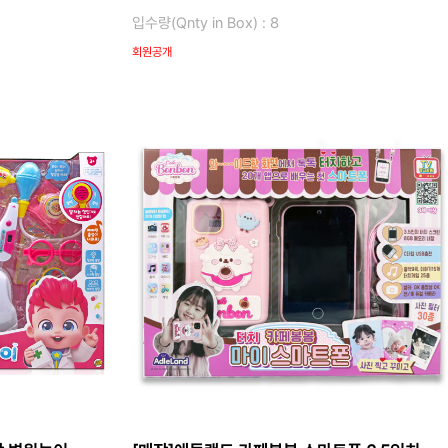
입수량(Qnty in Box) : 8
회원공개