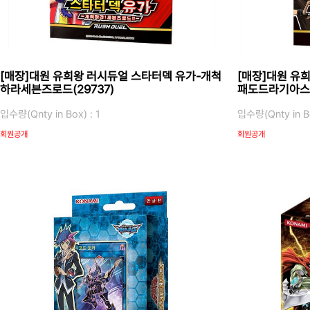
[매장]대원 유희왕 러시듀얼 스타터덱 유가-개척
[매장]대원 유
하라세븐즈로드(29737)
패도드라기아스(
입수량(Qnty in Box) : 1
입수량(Qnty in Bo
회원공개
회원공개