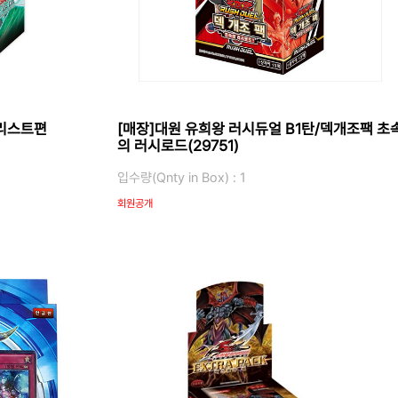
얼리스트편
[매장]대원 유희왕 러시듀얼 B1탄/덱개조팩 초
의 러시로드(29751)
입수량(Qnty in Box) : 1
회원공개