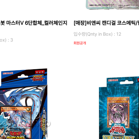
또봇 마스터V 6단합체_컬러체인지
[매장]비앤씨 캔디걸 코스메틱/립
입수량(Qnty in Box) : 12
x) : 3
회원공개