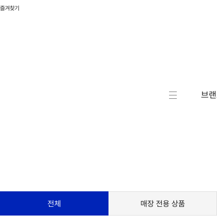
즐겨찾기
브랜
캐릭터
액션/
RC/로
자동차
승용완
전체
매장 전용 상품