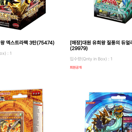
왕 엑스트라팩 3탄(75474)
[매장]대원 유희왕 질풍의 듀
(29979)
x) : 1
입수량(Qnty in Box) : 1
회원공개