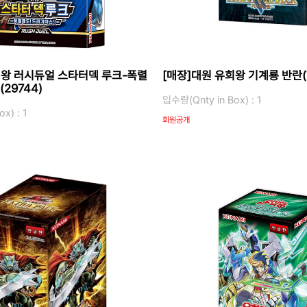
희왕 러시듀얼 스타터덱 루크-폭렬
[매장]대원 유희왕 기계룡 반란(7
29744)
입수량(Qnty in Box) : 1
x) : 1
회원공개