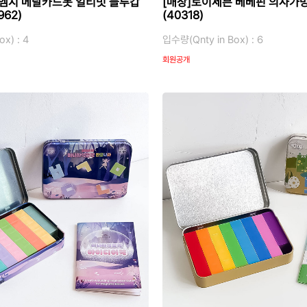
엠지 메탈카드봇 얼티밋 블루캅
[매장]토이세븐 베베핀 의사가
62)
(40318)
x) : 4
입수량(Qnty in Box) : 6
회원공개