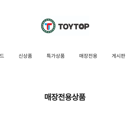
드
신상품
특가상품
매장전용
게시판
조종
교육/놀이
시즌/팬시잡화
매장전용
봇
블럭/레고
팬시
매장전용상품
보드/퍼즐
잡화
구
도서/문구
시즌[여름]
놀이
시즌[겨울]