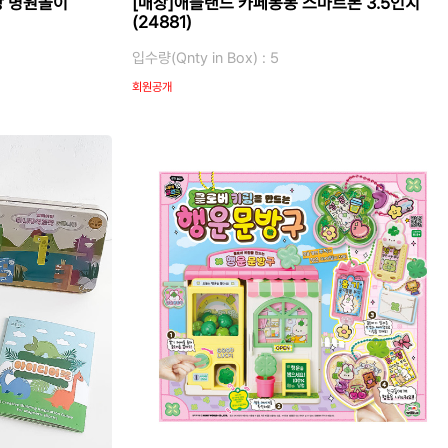
방 병원놀이
[매장]애들랜드 카페봉봉 스마트폰 3.5인치
(24881)
입수량(Qnty in Box) : 5
회원공개