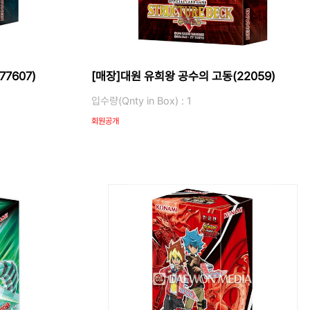
7607)
[매장]대원 유희왕 공수의 고동(22059)
입수량(Qnty in Box) : 1
회원공개