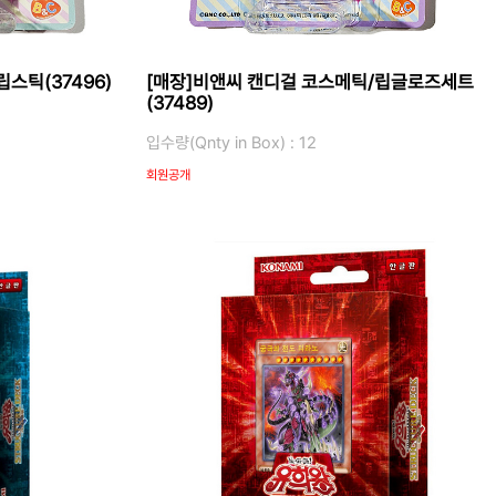
스틱(37496)
[매장]비앤씨 캔디걸 코스메틱/립글로즈세트
(37489)
입수량(Qnty in Box) : 12
회원공개