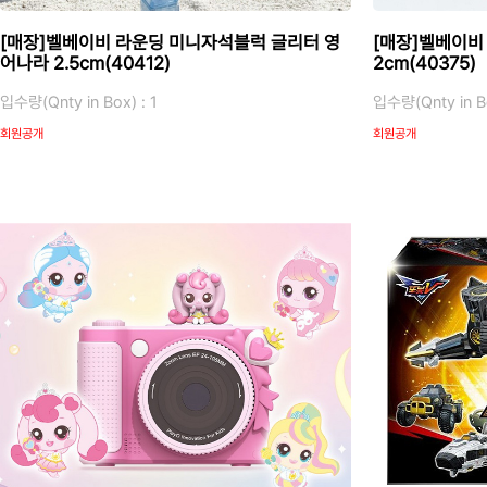
[매장]벨베이비 라운딩 미니자석블럭 글리터 영
[매장]벨베이비
어나라 2.5cm(40412)
2cm(40375)
입수량(Qnty in Box) : 1
입수량(Qnty in Bo
회원공개
회원공개