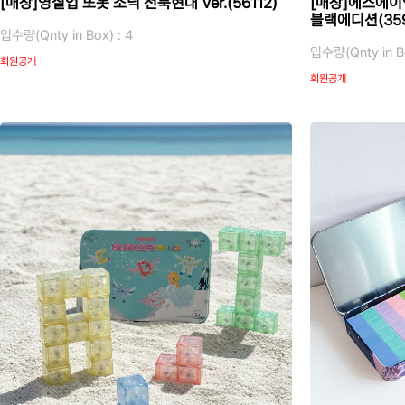
[매장]영실업 또봇 소닉 전북현대 Ver.(56112)
[매장]에스에이
블랙에디션(359
입수량(Qnty in Box) : 4
입수량(Qnty in Bo
회원공개
회원공개