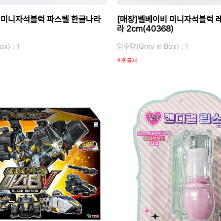
 미니자석블럭 파스텔 한글나라
[매장]벨베이비 미니자석블럭 
라 2cm(40368)
x) : 1
입수량(Qnty in Box) : 1
회원공개