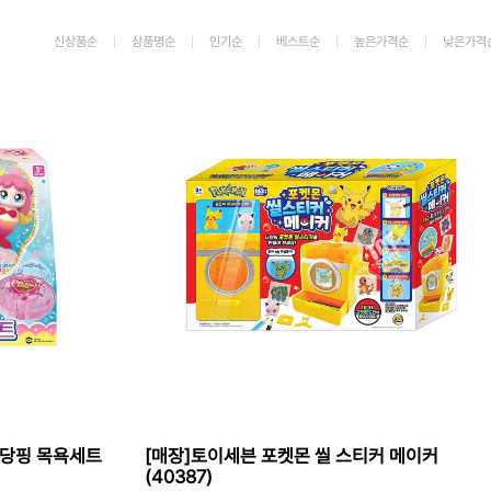
가격 변동
신상품순
상품명순
인기순
베스트순
높은가격순
낮은가격
상품 자료실
퐁당핑 목욕세트
[매장]토이세븐 포켓몬 씰 스티커 메이커
(40387)