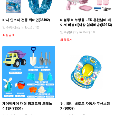
바니 인스타 전동 워터건(36492)
티블루 비누방울 LED 흔한남매 레
이저 버블비(색상 임의배송)(89413)
입수량(Qnty in Box) : 12
입수량(Qnty in Box) : 8
회원공개
회원공개
제이엠케이 대형 덤프트럭 모래놀
위니코니 뽀로로 자동차 쿠션보행
이13P(73551)
기(30037)