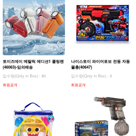
토이즈데이 메탈릭 에디션1 쿨링팬
나이스토이 파이어로보 전동 자동
(46063)-임의배송
물총(40647)
입수량(Qnty in Box) : 80
입수량(Qnty in Box) : 6
회원공개
회원공개