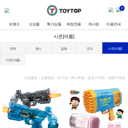
0
브랜드
신상품
특가상품
매장전용
게시판
이용안내
시즌[여름]
전체
팬시
잡화
굿즈
시즌[여름]
시즌[겨울]
신상품순
상품명순
인기순
베스트순
높은가격순
낮은가격순