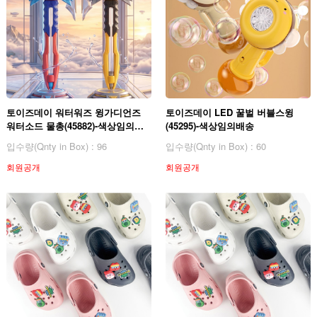
토이즈데이 워터워즈 윙가디언즈
토이즈데이 LED 꿀벌 버블스윙
워터소드 물총(45882)-색상임의배
(45295)-색상임의배송
송
입수량(Qnty in Box) : 96
입수량(Qnty in Box) : 60
회원공개
회원공개