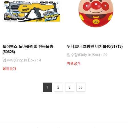
토이맥스 노바블리츠 전동물총
위니코니 호빵맨 비치볼40(31713)
(50626)
입수량(Qnty in Box) : 20
입수량(Qnty in Box) : 4
회원공개
회원공개
1
2
3
>>