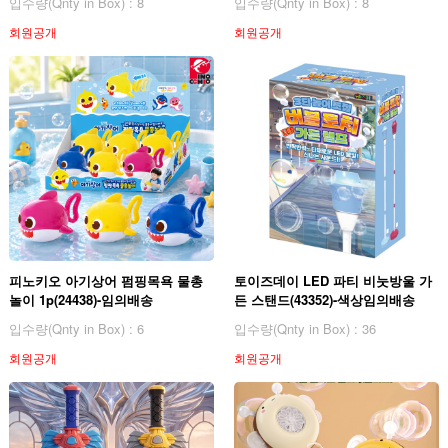
입수량(Qnty in Box) : 8
입수량(Qnty in Box) : 8
회원공개
회원공개
피노키오 아기상어 펌핑목욕 물총
토이즈데이 LED 파티 비눗방울 가
놀이 1p(24438)-임의배송
든 스탠드(43352)-색상임의배송
입수량(Qnty in Box) : 6
입수량(Qnty in Box) : 36
회원공개
회원공개