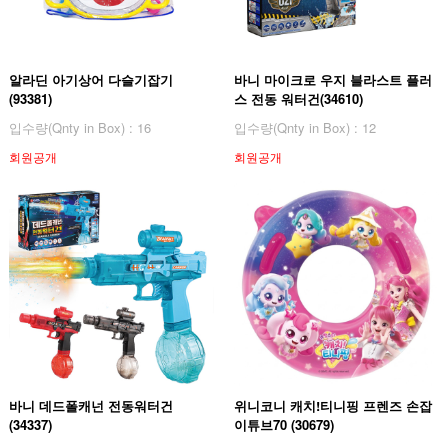
알라딘 아기상어 다슬기잡기
바니 마이크로 우지 블라스트 플러
(93381)
스 전동 워터건(34610)
입수량(Qnty in Box) : 16
입수량(Qnty in Box) : 12
회원공개
회원공개
바니 데드폴캐넌 전동워터건
위니코니 캐치!티니핑 프렌즈 손잡
(34337)
이튜브70 (30679)