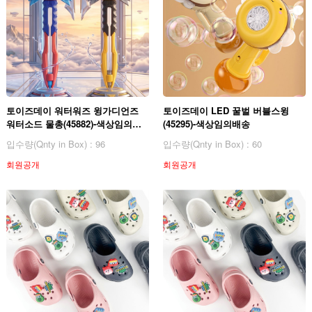
토이즈데이 워터워즈 윙가디언즈
토이즈데이 LED 꿀벌 버블스윙
워터소드 물총(45882)-색상임의배
(45295)-색상임의배송
송
입수량(Qnty in Box) : 96
입수량(Qnty in Box) : 60
회원공개
회원공개