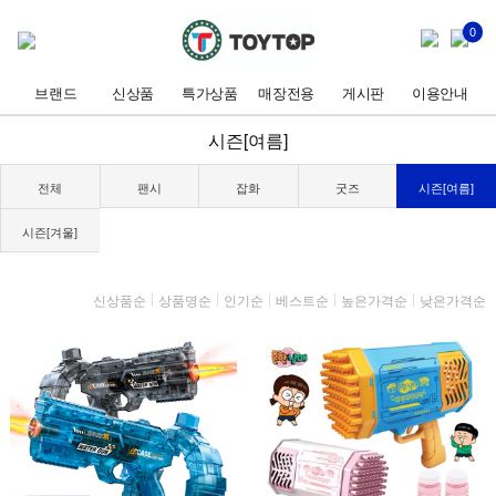
0
브랜드
신상품
특가상품
매장전용
게시판
이용안내
시즌[여름]
전체
팬시
잡화
굿즈
시즌[여름]
시즌[겨울]
신상품순
상품명순
인기순
베스트순
높은가격순
낮은가격순