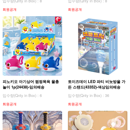
입수량(Qnty in Box) : 8
입수량(Qnty in Box) : 8
회원공개
회원공개
피노키오 아기상어 펌핑목욕 물총
토이즈데이 LED 파티 비눗방울 가
놀이 1p(24438)-임의배송
든 스탠드(43352)-색상임의배송
입수량(Qnty in Box) : 6
입수량(Qnty in Box) : 36
회원공개
회원공개