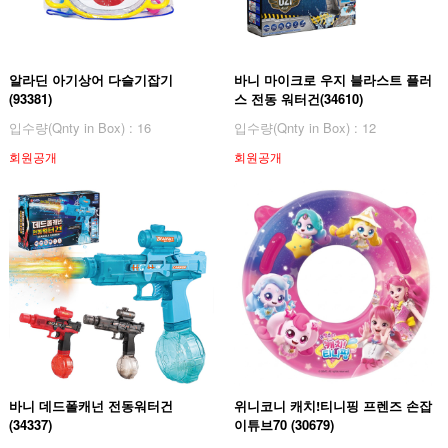
알라딘 아기상어 다슬기잡기
바니 마이크로 우지 블라스트 플러
(93381)
스 전동 워터건(34610)
입수량(Qnty in Box) : 16
입수량(Qnty in Box) : 12
회원공개
회원공개
바니 데드폴캐넌 전동워터건
위니코니 캐치!티니핑 프렌즈 손잡
(34337)
이튜브70 (30679)