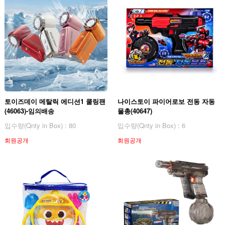
토이즈데이 메탈릭 에디션1 쿨링팬
나이스토이 파이어로보 전동 자동
(46063)-임의배송
물총(40647)
입수량(Qnty in Box) : 80
입수량(Qnty in Box) : 6
회원공개
회원공개