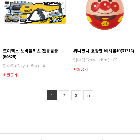
토이맥스 노바블리츠 전동물총
위니코니 호빵맨 비치볼40(31713)
(50626)
입수량(Qnty in Box) : 20
입수량(Qnty in Box) : 4
회원공개
회원공개
1
2
3
>>