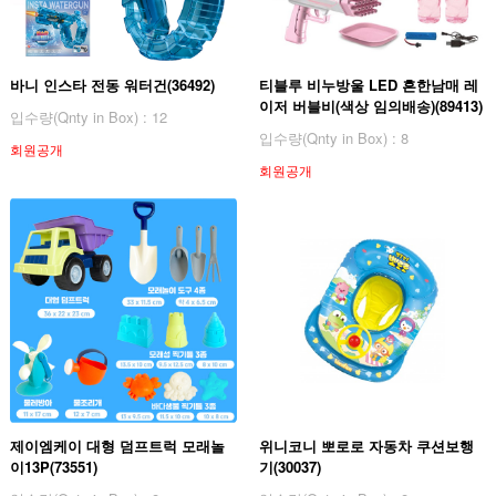
바니 인스타 전동 워터건(36492)
티블루 비누방울 LED 흔한남매 레
이저 버블비(색상 임의배송)(89413)
입수량(Qnty in Box) : 12
입수량(Qnty in Box) : 8
회원공개
회원공개
제이엠케이 대형 덤프트럭 모래놀
위니코니 뽀로로 자동차 쿠션보행
이13P(73551)
기(30037)