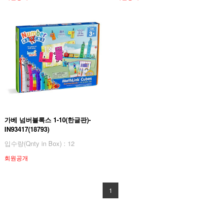
가베 넘버블록스 1-10(한글판)-
IN93417(18793)
입수량(Qnty in Box) : 12
회원공개
1