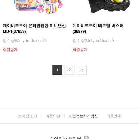
데이비드토이 은하안전단 미니변신
데이비드토이 배트맨 버스터
MD-1(37853)
(36979)
입수량(Qnty in Box) : 24
입수량(Qnty in Box) : 8
회원공개
회원공개
1
2
>>
토이탑 소개
이용약관
개인정보처리방침
이용안내
주식회사 토이탑