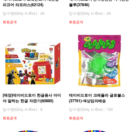
피규어 라프라스(62124)
블루(37846)
입수량(Qnty in Box) : 24
입수량(Qnty in Box) : 24
회원공개
회원공개
[매장]데이비드토이 한글용사 아이
데이비드토이 크레욜라 글로블스
야 말하는 한글 자판기(60885)
(37761)-색상임의배송
입수량(Qnty in Box) : 8
입수량(Qnty in Box) : 100
회원공개
회원공개