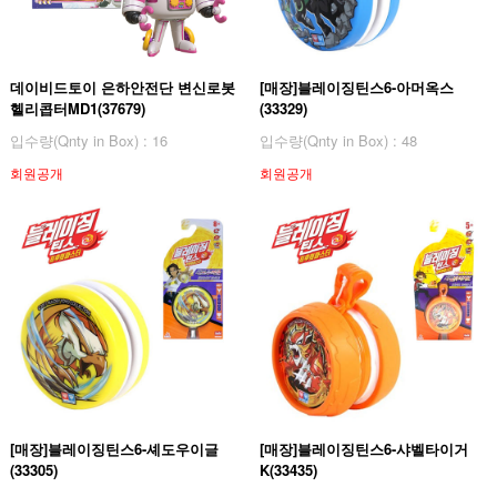
데이비드토이 은하안전단 변신로봇
[매장]블레이징틴스6-아머옥스
헬리콥터MD1(37679)
(33329)
입수량(Qnty in Box) : 16
입수량(Qnty in Box) : 48
회원공개
회원공개
[매장]블레이징틴스6-셰도우이글
[매장]블레이징틴스6-샤벨타이거
(33305)
K(33435)