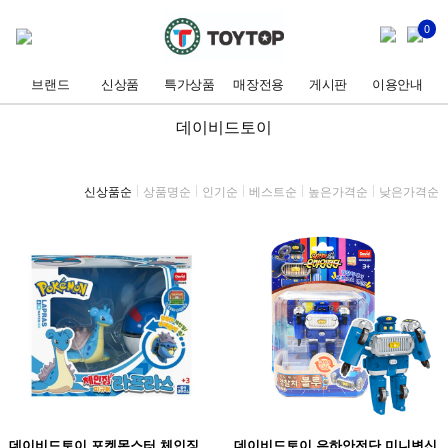
0
브랜드
신상품
특가상품
매장전용
게시판
이용안내
데이비드토이
신상품순
상품명순
인기순
베스트순
높은가격순
낮은가격순
데이비드토이 포켓몬스터 체인징
데이비드토이 은하안전단 미니변신